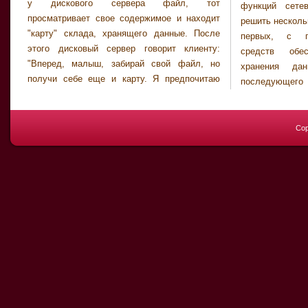
у дискового сервера файл, тот
функций сете
просматривает свое содержимое и находит
решить несколь
"карту" склада, хранящего данные. После
первых, с п
этого дисковый сервер говорит клиенту:
средств обес
"Вперед, малыш, забирай свой файл, но
хранения да
получи себе еще и карту. Я предпочитаю
последующего 
Cop