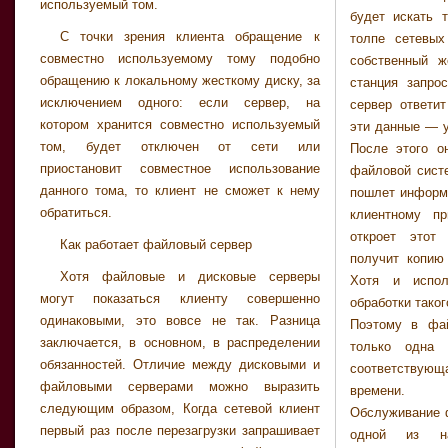
используемый том.
будет искать 
С точки зрения клиента обращение к
толпе сетевых
совместно используемому тому подобно
собственный ж
обращению к локальному жесткому диску, за
станция запро
исключением одного: если сервер, на
сервер ответи
котором хранится совместно используемый
эти данные — у
том, будет отключен от сети или
После этого о
приостановит совместное использование
файловой сист
данного тома, то клиент не сможет к нему
пошлет информ
обратиться.
клиентному п
откроет этот
Как работает файловый сервер
получит копию 
Хотя файловые и дисковые серверы
Хотя и испол
могут показаться клиенту совершенно
обработки таког
одинаковыми, это вовсе не так. Разница
Поэтому в фа
заключается, в основном, в распределении
только одна 
обязанностей. Отличие между дисковыми и
соответству
файловыми серверами можно выразить
времени.
следующим образом, Когда сетевой клиент
Обслуживание 
первый раз после перезагрузки запрашивает
одной из на