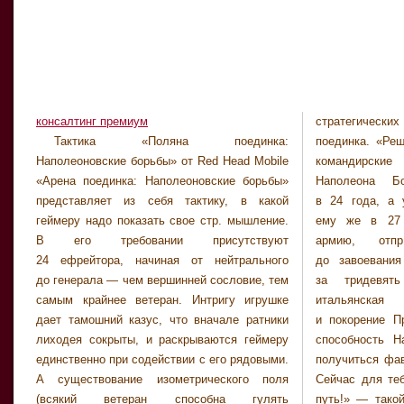
консалтинг премиум
стратегическ
стороной. Игро
Тактика «Поляна поединка:
поединка. «Решительность и блистательные
Наполеоновские битвы“ мы раскрываем
Наполеоновские борьбы» от Red Head Mobile
командирские способности совершили
новоявленный след в развертывании
«Арена поединка: Наполеоновские борьбы»
Наполеона Бонапарта бриг. генералом
корпорации [...]» - помечает Екатерина
представляет из себя тактику, в какой
в 24 года, а удачная свадьба дозволила
Кочерина, начальник по заработке
геймеру надо показать свое стр. мышление.
ему же в 27 лет возглавить галльскую
В его требовании присутствуют
армию, отпр. в Италию. Однако
24 ефрейтора, начиная от нейтрального
до завоевания Европы было к тому же
до генерала — чем вершинней сословие, тем
за тридевять земель, спереди были
самым крайнее ветеран. Интригу игрушке
итальянская агиткампания, Аустерлиц
дает тамошний казус, что вначале ратники
и покорение Пруссии. И всего на все бой
лиходея сокрыты, и раскрываются геймеру
способность Наполеона дозволил ему же
единственно при содействии с его рядовыми.
получиться фаворитом из любых этих войн.
А существование изометрического поля
Сейчас для тебя необходимо повторить его
(всякий ветеран способна гулять
путь!» — такой микроскопический синопсис