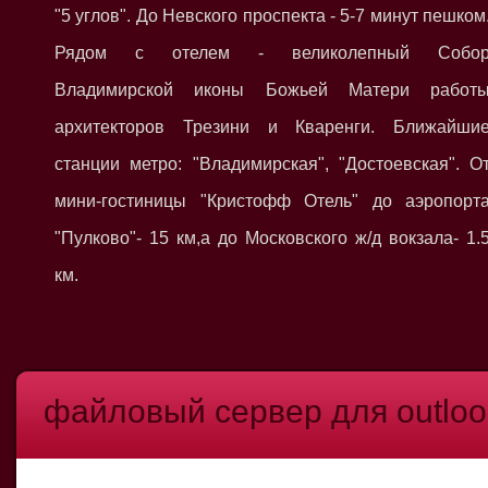
"5 углов". До Невского проспекта - 5-7 минут пешком
Рядом с отелем - великолепный Собо
Владимирской иконы Божьей Матери работ
архитекторов Трезини и Кваренги. Ближайши
станции метро: "Владимирская", "Достоевская". О
мини-гостиницы "Кристофф Отель" до аэропорт
"Пулково"- 15 км,а до Московского ж/д вокзала- 1.
км.
файловый сервер для outloo