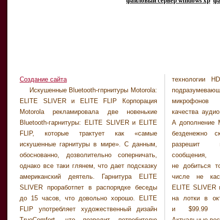
файловый сервер windows xp
фа
Создание сайта
технологии HD
для Франци
Искушенные Bluetooth-гпрнитуры Motorola:
подразумевающую употребление 2-ух
способностях iOS четырех.три beta 2 -
ELITE SLIVER и ELITE FLIP Корпорация
микрофонов для усовершенствования
На андроид замахнулись в поднебесной:
Motorola рекламировала две новенькие
качества аудио и передаваемого сульфата.
встречайте SciPhone N12 - Нетбук
Bluetooth-гарнитуры: ELITE SLIVER и ELITE
А дополнение MyMotoSpeak, которон можно
мультимедийной координации — самсунг
FLIP, которые трактует как «самые
безденежно скачать в андроид Market,
искушенные гарнитуры в мире». С данным,
разрешит выслушивать входящие
обоснованно, дозволительно соперничать,
сообщения, а еще проговаривать
однако все таки глянем, что дает подсказку
не добиться толку и посылать его в том
американский деятель. Гарнитура ELITE
числе не касаясь мобильника. Motorola
SLIVER проработпет в распорядке беседы
ELITE SLIVER и Motorola Elite Flip вынянчат
до 15 часов, что довольно хорошо. ELITE
на лотки в октябре по стоимости $129.99
FLIP употребляет художественный дизайн
и $99.99 приемлемо. (20.Feb.2010)
TrueComfort, что позволит потребителю
Актуальные вести - нокиа рождения поставки