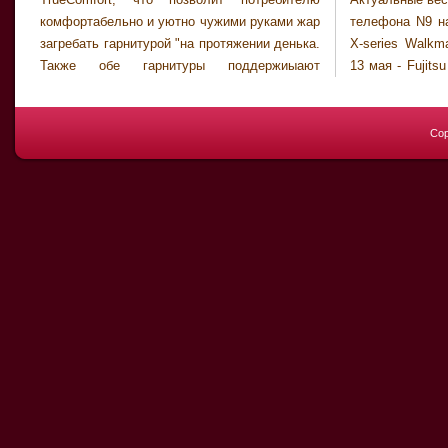
комфортабельно и уютно чужими руками жар
телефона N9 на нраве MeeGo - Плеер сони
загребать гарнитурой "на протяжении денька.
X-series Walkman зачислится в реализацию
Также обе гарнитуры поддержиыают
13 мая - Fujitsu предположила 1-ый телефон
Cop