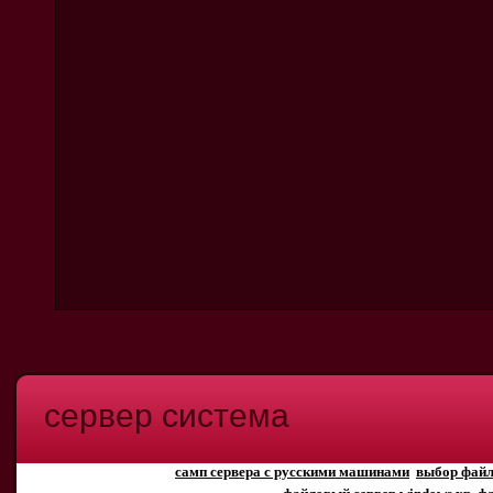
сервер система
самп сервера с русскими машинами
выбор файл